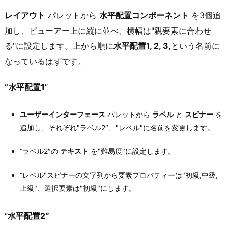
レイアウト
パレットから
水平配置コンポーネント
を3個追
加し、ビューアー上に縦に並べ、横幅は"親要素に合わせ
る"に設定します。上から順に
水平配置1, 2, 3,
という名前に
なっているはずです。
“水平配置1
“
ユーザーインターフェース
パレットから
ラベル
と
スピナー
を
追加し、それぞれ"ラベル2″、"レベル"に名前を変更します。
“ラベル2″の
テキスト
を"難易度"に設定します。
“レベル"スピナーの文字列から要素プロパティーは"初級,中級,
上級"、選択要素は"初級"にします。
“
水平配置2″