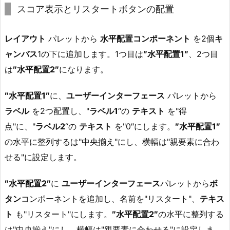
スコア表示とリスタートボタンの配置
レイアウト
パレットから
水平配置コンポーネント
を2個
キ
ャンバス
1の下に追加します。1つ目は
″水平配置1″
、2つ目
は
″水平配置2″
になります。
″水平配置1″
に、
ユーザーインターフェース
パレットから
ラベル
を2つ配置し、"
ラベル1
“の
テキスト
を"得
点"に、"
ラベル2
“の
テキスト
を"0″にします。
″水平配置1″
の水平に整列するは"中央揃え"にし、横幅は"親要素に合わ
せる"に設定します。
″水平配置2″
に
ユーザーインターフェース
パレットから
ボ
タン
コンポーネントを追加し、名前を"リスタート"、
テキス
ト
も"リスタート"にします。
″水平配置2″
の水平に整列する
は"中央揃え"にし、横幅は"親要素に合わせる"に設定しま