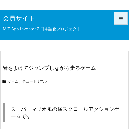
会員サイト

MIT App Inventor 2 日本語化プロジェクト

メニュ

前へ

次へ
岩をよけてジャンプしながら走るゲーム

検索

ゲーム
,
チュートリアル
スーパーマリオ風の横スクロールアクションゲ
ームです