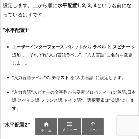
設定します。上から順に
水平配置1, 2, 3, 4
という名前にな
っているはずです。
“水平配置1
“
ユーザーインターフェース
パレットから
ラベル
と
スピナー
を
追加し、それぞれ"入力言語ラベル"、"入力言語"に名前を変更
します。
“入力言語ラベル"の
テキスト
を"入力言語"に設定します。
“入力言語"スピナーの文字列から要素プロパティーは"英語,日本
語,スペイン語,フランス語,ドイツ語"、選択要素は"英語"にしま
す。



“
水平配置2″
メニュー
上へ
ホーム