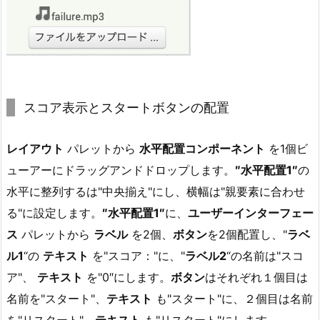
スコア表示とスタートボタンの配置
レイアウト
パレットから
水平配置コンポーネント
を1個ビ
ューアーにドラッグアンドドロップします。
″水平配置1″
の
水平に整列するは"中央揃え"にし、横幅は"親要素に合わせ
る"に設定します。
″水平配置1″
に、
ユーザーインターフェー
ス
パレットから
ラベル
を2個、
ボタン
を2個配置し、"
ラベ
ル1
“の
テキスト
を"スコア："に、"
ラベル2
“の名前は"スコ
ア"、
テキスト
を"0″にします。
ボタン
はそれぞれ１個目は
名前を"スタート"、
テキスト
も"スタート"に、２個目は名前