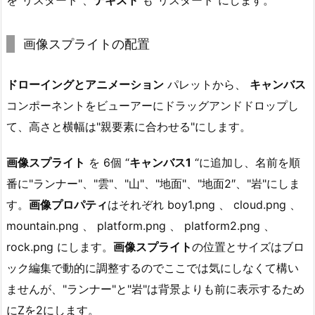
を"リスタート"、
テキスト
も"リスタート"にします。
画像スプライトの配置
ドローイングとアニメーション
パレットから、
キャンバス
コンポーネントをビューアーにドラッグアンドドロップし
て、高さと横幅は"親要素に合わせる"にします。
画像スプライト
を 6個 “
キャンバス1
“に追加し、名前を順
番に"ランナー"、"雲"、"山"、"地面"、"地面2″、"岩"にしま
す。
画像プロパティ
はそれぞれ boy1.png 、 cloud.png 、
mountain.png 、 platform.png 、 platform2.png 、
rock.png にします。
画像スプライト
の位置とサイズはブロ
ック編集で動的に調整するのでここでは気にしなくて構い
ませんが、"ランナー"と"岩"は背景よりも前に表示するため
にZを2にします。