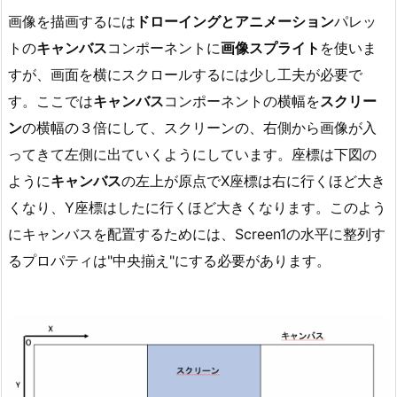
画像を描画するには
ドローイングとアニメーション
パレッ
トの
キャンバス
コンポーネントに
画像スプライト
を使いま
すが、画面を横にスクロールするには少し工夫が必要で
す。ここでは
キャンバス
コンポーネントの横幅を
スクリー
ン
の横幅の３倍にして、スクリーンの、右側から画像が入
ってきて左側に出ていくようにしています。座標は下図の
ように
キャンバス
の左上が原点でX座標は右に行くほど大き
くなり、Y座標はしたに行くほど大きくなります。このよう
にキャンバスを配置するためには、Screen1の水平に整列す
るプロパティは"中央揃え"にする必要があります。