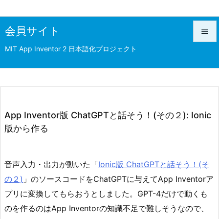
会員サイト

MIT App Inventor 2 日本語化プロジェクト

メニュ

前へ

次へ
App Inventor版 ChatGPTと話そう！(その２): Ionic

版から作る
検索
音声入力・出力が動いた「
Ionic版 ChatGPTと話そう！(そ
の２)
」のソースコードをChatGPTに与えてApp Inventorア
プリに変換してもらおうとしました。GPT-4だけで動くも
のを作るのはApp Inventorの知識不足で難しそうなので、