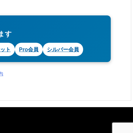
ます
ット
Pro会員
シルバー会員
内