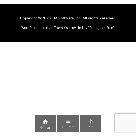
Copyright ©
2026
TM Software, Inc.
All Rights Reserved.
WordPress Luxeritas Theme is provided by "
Thought is free
".



メニュー
上へ
ホーム