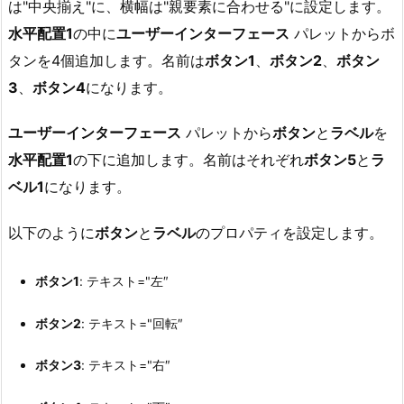
は"中央揃え"に、横幅は"親要素に合わせる"に設定します。
水平配置1
の中に
ユーザーインターフェース
パレットからボ
タンを4個追加します。名前は
ボタン1
、
ボタン2
、
ボタン
3
、
ボタン4
になります。
ユーザーインターフェース
パレットから
ボタン
と
ラベル
を
水平配置1
の下に追加します。名前はそれぞれ
ボタン5
と
ラ
ベル1
になります。
以下のように
ボタン
と
ラベル
のプロパティを設定します。
ボタン1
: テキスト="左″
ボタン2
: テキスト="回転″
ボタン3
: テキスト="右″