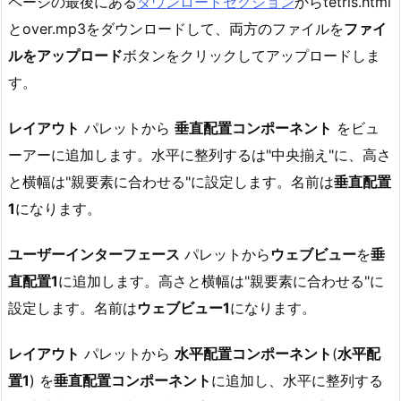
ページの最後にある
ダウンロードセクション
からtetris.html
とover.mp3をダウンロードして、両方のファイルを
ファイ
ルをアップロード
ボタンをクリックしてアップロードしま
す。
レイアウト
パレットから
垂直配置コンポーネント
をビュ
ーアーに追加します。水平に整列するは"中央揃え"に、高さ
と横幅は"親要素に合わせる"に設定します。名前は
垂直配置
1
になります。
ユーザーインターフェース
パレットから
ウェブビュー
を
垂
直配置1
に追加します。高さと横幅は"親要素に合わせる"に
設定します。名前は
ウェブビュー1
になります。
レイアウト
パレットから
水平配置コンポーネント
(
水平配
置1
) を
垂直配置コンポーネント
に追加し、水平に整列する