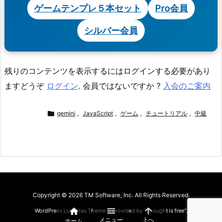
ゲームテンプレ５本セット
Pro会員
シルバー会員
残りのコンテンツを表示するにはログインする必要があり
ますどうぞ
ログイン
. 会員ではないですか ?
入会のご案内

gemini
,
JavaScript
,
ゲーム
,
チュートリアル
,
中級
Copyright ©
2026
TM Software, Inc.
All Rights Reserved.



WordPress Luxeritas Theme is provided by "
Thought is free
".
メニュー
上へ
ホーム