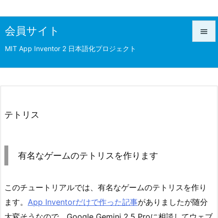
会員サイト

MIT App Inventor 2 日本語化プロジェクト

メニュ

前へ

次へ
テトリス

検索
有名なゲームのテトリスを作ります
このチュートリアルでは、有名なゲームのテトリスを作り
ます。
App Inventorだけで作った記事
がありましたが随分
大変そうなので、Google Gemini 2.5 Proに相談してウェブ