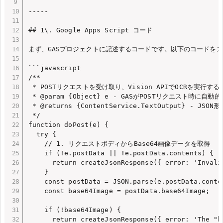
-----

## 1\. Google Apps Script コード

まず、GASプロジェクトに記述するコードです。以下のコードをス
```javascript

/**

 * POSTリクエストを受け取り、Vision APIでOCRを実行する
 * @param {Object} e - GASがPOSTリクエスト時に
 * @returns {ContentService.TextOutput} - JSO
 */

function doPost(e) {

  try {

    // 1. リクエストボディからBase64画像データを取得

    if (!e.postData || !e.postData.contents) {

      return createJsonResponse({ error: 'Invali
    }

    const postData = JSON.parse(e.postData.conten
    const base64Image = postData.base64Image;

    if (!base64Image) {

      return createJsonResponse({ error: 'The "b