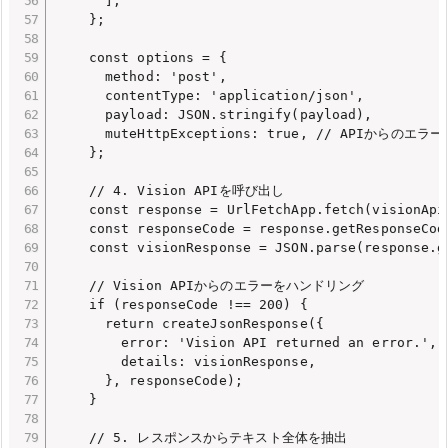
      ],

    };

    const options = {

      method: 'post',

      contentType: 'application/json',

      payload: JSON.stringify(payload),

      muteHttpExceptions: true, // APIから
    };

    // 4. Vision APIを呼び出し

    const response = UrlFetchApp.fetch(visionApiU
    const responseCode = response.getResponseCode
    const visionResponse = JSON.parse(response.ge
    // Vision APIからのエラーをハンドリング

    if (responseCode !== 200) {

      return createJsonResponse({

        error: 'Vision API returned an error.',

        details: visionResponse,

      }, responseCode);

    }

    // 5. レスポンスからテキスト全体を抽出
