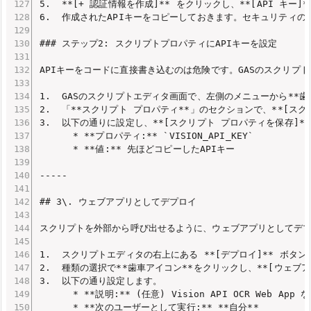
5.  **[+ 認証情報を作成]** をクリックし、**[API キー]
6.  作成されたAPIキーをコピーしておきます。セキュリティの
### ステップ2: スクリプトプロパティにAPIキーを設定

APIキーをコードに直接書き込むのは危険です。GASのスクリプ
1.  GASのスクリプトエディタ画面で、左側のメニューから**歯
2.  「**スクリプト プロパティ**」のセクションで、**[スク
3.  以下の通りに設定し、**[スクリプト プロパティを保存]**
      * **プロパティ:** `VISION_API_KEY`

      * **値:** 先ほどコピーしたAPIキー

-----

## 3\. ウェブアプリとしてデプロイ

スクリプトを外部から呼び出せるように、ウェブアプリとしてデプ
1.  スクリプトエディタの右上にある **[デプロイ]** ボタン
2.  種類の選択で**歯車アイコン**をクリックし、**[ウェブア
3.  以下の通り設定します。

      * **説明:** (任意) Vision API OCR Web App な
      * **次のユーザーとして実行:** **自分**
