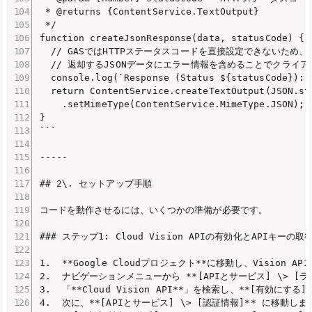
 * @returns {ContentService.TextOutput}

 */

function createJsonResponse(data, statusCode) {

  // GASではHTTPステータスコードを直接設定できないため、

  // 返却するJSONデータにエラー情報を含めることでクライ
  console.log(`Response (Status ${statusCode}): 
  return ContentService.createTextOutput(JSON.str
    .setMimeType(ContentService.MimeType.JSON);

}

```

-----

## 2\. セットアップ手順

コードを動作させるには、いくつかの準備が必要です。

### ステップ1: Cloud Vision APIの有効化とAPIキーの取得
1.  **Google Cloudプロジェクト**に移動し、Visio
2.  ナビゲーションメニューから **[APIとサービス] \> [ラ
3.  「**Cloud Vision API**」を検索し、**[有効にする
4.  次に、**[APIとサービス] \> [認証情報]** に移動します