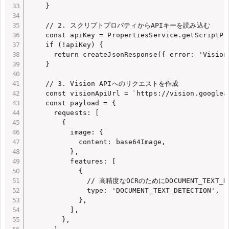
    }

    // 2. スクリプトプロパティからAPIキーを読み込む

    const apiKey = PropertiesService.getScriptPr
    if (!apiKey) {

      return createJsonResponse({ error: 'Vision
    }

    // 3. Vision APIへのリクエストを作成

    const visionApiUrl = `https://vision.googlea
    const payload = {

      requests: [

        {

          image: {

            content: base64Image,

          },

          features: [

            {

              // 高精度なOCRのためにDOCUMENT_TEXT_D
              type: 'DOCUMENT_TEXT_DETECTION', 

            },

          ],

        },
