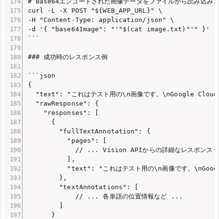
# Base64エンコードされた画像データをファイルから読み込み、J
curl -L -X POST "${WEB_APP_URL}" \

-H "Content-Type: application/json" \

-d '{ "base64Image": "'"$(cat image.txt)"'" }'

```

### 成功時のレスポンス例

```json

{

  "text": "これはテスト用の\n画像です。\nGoogle Cloud V
  "rawResponse": {

    "responses": [

      {

        "fullTextAnnotation": {

          "pages": [

            // ... Vision APIからの詳細なレスポンスデ
          ],

          "text": "これはテスト用の\n画像です。\nGoogle 
        },

        "textAnnotations": [

            // ... 各単語の位置情報など ...

        ]

      }
