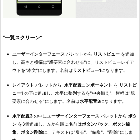
“
一覧スクリーン
“
ユーザーインターフェース
パレットから
リストビュー
を追加
し、高さと横幅は"親要素に合わせる"に、リストビューレイア
ウトを"本文"にします。名前は
リストビュー1
になります。
レイアウト
パレットから
水平配置コンポーネント
を
リストビ
ュー1
の下に追加し、水平に整列するを"中央揃え"、横幅は"親
要素に合わせる"にします。名前は
水平配置3
になります。
水平配置3
の中に
ユーザーインターフェース
パレットから
ボタ
ン
を3個追加し、左から順に名前は
ボタンバック
、
ボタン編
集
、
ボタン削除
に、テキストは"戻る"、"編集"、"削除"にしま