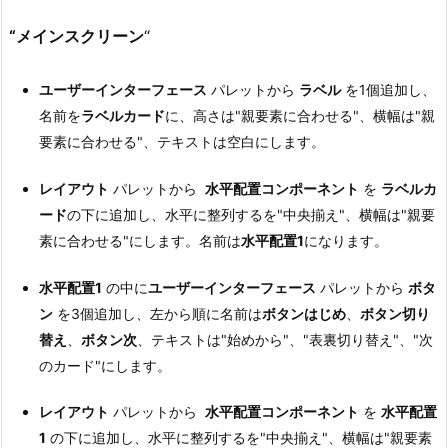
“メインスクリーン
“
ユーザーインターフェース
パレットから
ラベル
を1個追加し、
名前を
ラベルカード
に、高さは"親要素に合わせる"、横幅は"親
要素に合わせる"、テキストは空白にします。
レイアウト
パレットから
水平配置コンポーネント
を
ラベルカ
ード
の下に追加し、水平に整列するを"中央揃え"、横幅は"親要
素に合わせる"にします。名前は
水平配置1
になります。
水平配置1
の中に
ユーザーインターフェース
パレットから
ボタ
ン
を3個追加し、左から順に名前は
ボタンはじめ
、
ボタン切り
替え
、
ボタン次
、テキストは"始めから"、"表裏切り替え"、"次
のカード"にします。
レイアウト
パレットから
水平配置コンポーネント
を
水平配置
1
の下に追加し、水平に整列するを"中央揃え"、横幅は"親要素