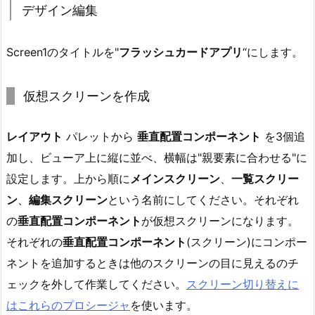
デザイン編集
Screen1のタイトルを"
フラッシュカードアプリ
“にします。
仮想スクリーンを作成
レイアウト
パレットから
垂直配置コンポーネント
を3個追
加し、ビューア上に縦に並べ、横幅は"親要素に合わせる"に
設定します。上から順に
メインスクリーン
、
一覧スクリー
ン
、
編集スクリーン
という名前にしてください。それぞれ
の
垂直配置コンポーネント
が仮想スクリーンになります。
それぞれの
垂直配置コンポーネント
(スクリーン)にコンポー
ネントを追加するときは他のスクリーンの目に見えるのチ
ェックを外して作業してください。
スクリーン切り替えに
はこれらのプロシージャ
を使います。