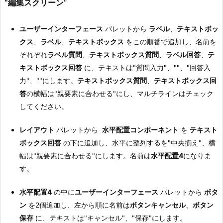
“編集スクリーン
“
ユーザーインターフェース
パレットから
ラベル
、
テキストボッ
クス
、
ラベル
、
テキストボックス
をこの順番で追加し、名前を
それぞれ
ラベル質問
、
テキストボックス質問
、
ラベル回答
、
テ
キストボックス回答
に、テキストは"質問入力"、""、"回答入
力"、""にします。
テキストボックス質問
、
テキストボックス回
答
の横幅は"親要素に合わせる"にし、マルチラインはチェック
してください。
レイアウト
パレットから
水平配置コンポーネント
を
テキスト
ボックス回答
の下に追加し、水平に整列するを"中央揃え"、横
幅は"親要素に合わせる"にします。名前は
水平配置4
になりま
す。
水平配置4
の中に
ユーザーインターフェース
パレットから
ボタ
ン
を2個追加し、左から順に名前は
ボタンキャンセル
、
ボタン
保存
に、テキストは"キャンセル"、"保存"にします。