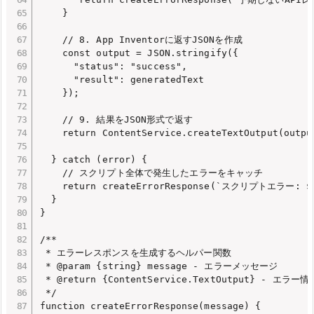
    }

    // 8. App Inventorに返すJSONを作成

    const output = JSON.stringify({

      "status": "success",

      "result": generatedText

    });

    // 9. 結果をJSON形式で返す

    return ContentService.createTextOutput(outpu
  } catch (error) {

    // スクリプト全体で発生したエラーをキャッチ

    return createErrorResponse(`スクリプトエラー: ${e
  }

}

/**

 * エラーレスポンスを生成するヘルパー関数

 * @param {string} message - エラーメッセージ

 * @return {ContentService.TextOutput} - エ
 */

function createErrorResponse(message) {
