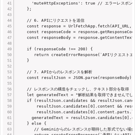
      'muteHttpExceptions': true // エラー
    };

    // 6. APIにリクエストを送信

    const response = UrlFetchApp.fetch(API_URL, o
    const responseCode = response.getResponseCode
    const responseBody = response.getContentText(
    if (responseCode !== 200) {

       return createErrorResponse(`APIリクエストエラー
    }

    // 7. APIからのレスポンスを解析

    const resultJson = JSON.parse(responseBody);

    // レスポンスの構造をチェックし、テキスト部分を取得

    let generatedText = "解析結果を取得できませんでした
    if (resultJson.candidates && resultJson.candi
        resultJson.candidates[0].content && resu
        resultJson.candidates[0].content.parts.le
      generatedText = resultJson.candidates[0].co
    } else {

       // Geminiからのレスポンスが期待した形式でない場合
       return createErrorResponse(`予期しないAPI