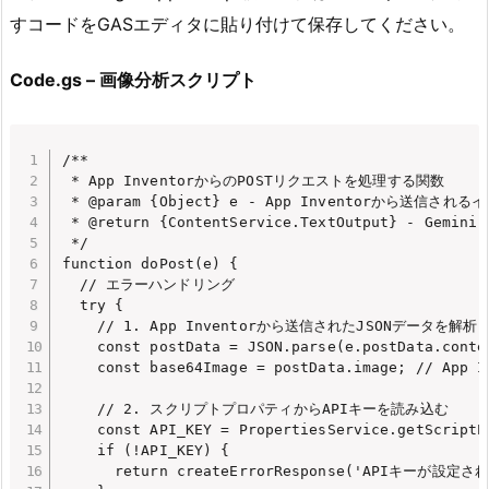
すコードをGASエディタに貼り付けて保存してください。
Code.gs – 画像分析スクリプト
/**

 * App InventorからのPOSTリクエストを処理する関数

 * @param {Object} e - App Inventorから送信さ
 * @return {ContentService.TextOutput} - Gem
 */

function doPost(e) {

  // エラーハンドリング

  try {

    // 1. App Inventorから送信されたJSONデータを解析

    const postData = JSON.parse(e.postData.conten
    const base64Image = postData.image; // Ap
    // 2. スクリプトプロパティからAPIキーを読み込む

    const API_KEY = PropertiesService.getScriptP
    if (!API_KEY) {

      return createErrorResponse('APIキーが設定