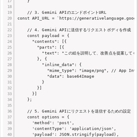
    }

    // 3. Gemini APIのエンドポイントURL

const API_URL = `https://generativelanguage.goog
    // 4. Gemini APIに送信するリクエストボディを作成

    const payload = {

      "contents": [{

        "parts": [{

          "text": "この絵を説明して、改善点を提案
        }, {

          "inline_data": {

            "mime_type": "image/png", // App In
            "data": base64Image

          }

        }]

      }]

    };

    // 5. Gemini APIにリクエストを送信するための設定

    const options = {

      'method': 'post',

      'contentType': 'application/json',

      'payload': JSON.stringify(payload),
