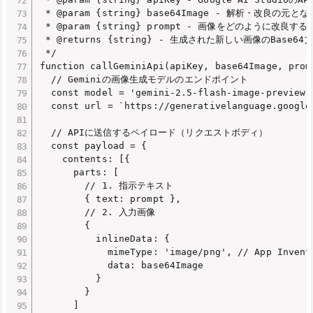
 * @param {string} base64Image - 解析・改良の元と
 * @param {string} prompt - 画像をどのように改良す
 * @returns {string} - 生成された新しい画像のBase64文
 */

function callGeminiApi(apiKey, base64Image, promp
  // Geminiの画像生成モデルのエンドポイント

  const model = 'gemini-2.5-flash-image-preview';
  const url = `https://generativelanguage.google
  // APIに送信するペイロード（リクエストボディ）

  const payload = {

    contents: [{

      parts: [

        // 1. 指示テキスト

        { text: prompt },

        // 2. 入力画像

        {

          inlineData: {

            mimeType: 'image/png', // App Inven
            data: base64Image

          }

        }

      ]
