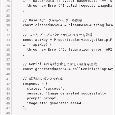
    if (!base64Data || typeof base64Data !== 'str
      throw new Error('Invalid request: imageDat
    }

    // Base64データからヘッダーを削除

    const cleanedBase64 = cleanBase64String(base6
    // スクリプトプロパティからAPIキーを取得

    const apiKey = PropertiesService.getScriptPr
    if (!apiKey) {

      throw new Error('Configuration error: API 
    }

    // Gemini APIを呼び出して新しい画像を生成

    const generatedBase64 = callGeminiApi(apiKey
    // 成功レスポンスを作成

    response = {

      status: 'success',

      message: 'Image generated successfully.',

      prompt: prompt,

      imageData: generatedBase64

    };
