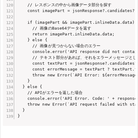
    // レスポンスの中から画像データ部分を探す

    const imagePart = jsonResponse?.candidates?.
    if (imagePart && imagePart.inlineData.data) {
      // 画像のBase64データを返す

      return imagePart.inlineData.data;

    } else {

      // 画像が見つからない場合のエラー

      console.error('API response did not contai
      // テキスト部分があれば、それをエラーメッセージとし
      const textPart = jsonResponse?.candidates?
      const errorMessage = textPart ? textPart.t
      throw new Error(`API Error: ${errorMessage}
    }

  } else {

    // APIがエラーを返した場合

    console.error('API Error. Code: ' + response
    throw new Error(`API request failed with sta
  }

}