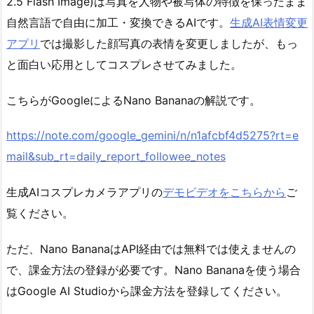
2.5 Flash Image)は写真を人物や被写体の特徴を保ったまま
自然言語で自由に加工・変換できるAIです。
生成AI表情変更
アプリ
では撮影した顔写真の表情を変更しましたが、もっ
と面白い応用としてコスプレさせてみました。
こちらがGoogleによるNano Bananaの解説です。
https://note.com/google_gemini/n/n1afcbf4d5275?rt=e
mail&sub_rt=daily_report_followee_notes
生成AIコスプレカメラアプリの
デモビデオをこちらから
ご
覧ください。
ただ、Nano BananaはAPI経由では無料では使えませんの
で、課金方法の登録が必要です。Nano Bananaを使う場合
はGoogle AI Studioから課金方法を登録してください。