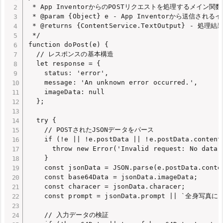
 * App InventorからのPOSTリクエストを処理するメイン関数

 * @param {Object} e - App Inventorから送信さ
 * @returns {ContentService.TextOutput} 
 */

function doPost(e) {

  // レスポンスの基本構造

  let response = {

    status: 'error',

    message: 'An unknown error occurred.',

    imageData: null

  };

  try {

    // POSTされたJSONデータをパース

    if (!e || !e.postData || !e.postData.contents
      throw new Error('Invalid request: No data r
    }

    const jsonData = JSON.parse(e.postData.conten
    const base64Data = jsonData.imageData;

    const characer = jsonData.characer;

    const prompt = jsonData.prompt || 
    // 入力データの検証
