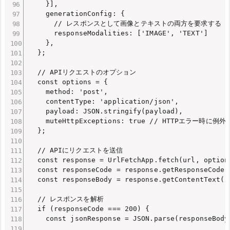
    }],

    generationConfig: {

      // レスポンスとして画像とテキストの両方を要求する

      responseModalities: ['IMAGE', 'TEXT'] 

    },

  };

  // APIリクエストのオプション

  const options = {

    method: 'post',

    contentType: 'application/json',

    payload: JSON.stringify(payload),

    muteHttpExceptions: true // HTTPエラ
  };

  // APIにリクエストを送信

  const response = UrlFetchApp.fetch(url, options
  const responseCode = response.getResponseCode()
  const responseBody = response.getContentText();
  // レスポンスを解析

  if (responseCode === 200) {

    const jsonResponse = JSON.parse(responseBody)