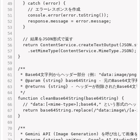
  } catch (error) {

    // エラーレスポンスを作成

    console.error(error.toString());

    response.message = error.message;

  }

  // 結果をJSON形式で返す

  return ContentService.createTextOutput(JSON.str
    .setMimeType(ContentService.MimeType.JSON);

}

/**

 * Base64文字列からヘッダー部分（例: "data:image/png;
 * @param {string} base64String - 元のBase64文字列

 * @returns {string} - ヘッダーが削除されたBase64文字
 */

function cleanBase64String(base64String) {

  // "data:[<mime-type>];base64," という形式
  return base64String.replace(/^data:image\/[a-z]
}

/**

 * Gemini API (Image Generation) を呼び出して画像を
 * @param {string} apiKey - Google AI StudioのAP