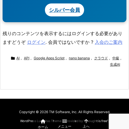
シルバー会員
残りのコンテンツを表示するにはログインする必要があり
ますどうぞ
ログイン
. 会員ではないですか ?
入会のご案内

AI
,
API
,
Google Apps Script
,
nano banana
,
クラウド
,
中級
,
生成AI
Copyright ©
2026
TM Software, Inc.
All Rights Reserved.



WordPress Luxeritas Theme is provided by "
Thought is free
".
メニュー
上へ
ホーム